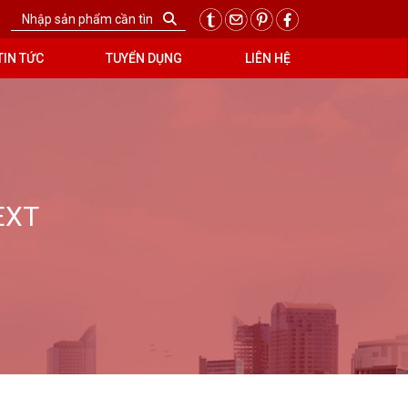
TIN TỨC
TUYỂN DỤNG
LIÊN HỆ
EXT