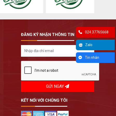
024.37765668
ĐĂNG KÝ NHẬN THÔNG TIN
Zalo
Tin nhắn
GỬI NGAY
KẾT NỐI VỚI CHÚNG TÔI