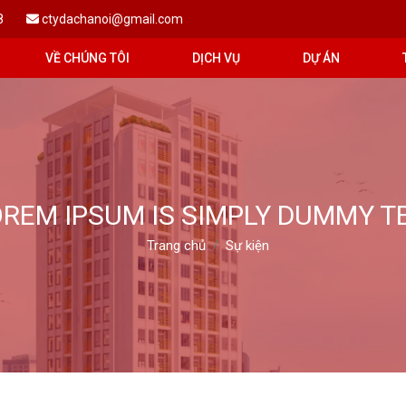
8
ctydachanoi@gmail.com
VỀ CHÚNG TÔI
DỊCH VỤ
DỰ ÁN
OREM IPSUM IS SIMPLY DUMMY T
Trang chủ
Sự kiện