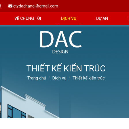
8
ctydachanoi@gmail.com
VỀ CHÚNG TÔI
DỊCH VỤ
DỰ ÁN
THIẾT KẾ KIẾN TRÚC
Trang chủ
Dịch vụ
Thiết kế kiến trúc