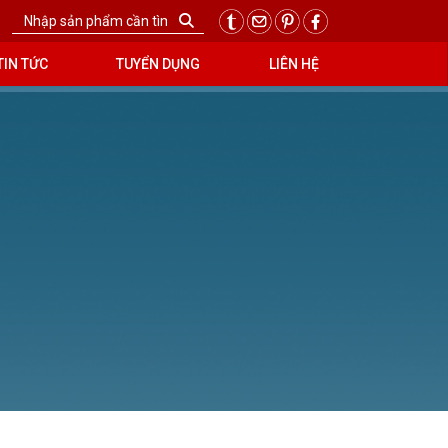
TIN TỨC
TUYỂN DỤNG
LIÊN HỆ