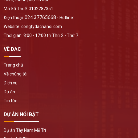
Mã Số Thuế: 0102287351
024.37765668
Điện thoại:
- Hotline:
Website: congtydachanoi.com
Thời gian: 8:00 - 17:00 từ Thứ 2 - Thứ 7
VỀ DAC
Trang chủ
Về chúng tôi
Dịch vụ
Dự án
Tin tức
DỰ ÁN NỔI BẬT
Dự án Tây Nam Mễ Trì