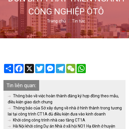
CÔNG NGHIỆP ÔTÔ
Trang chủ
Tin tức
Share
Facebook
X
Twitter
Messenger
Telegram
WeChat
WhatsApp
Tin liên quan:
Thông báo về việc hoàn thành đăng ký hợp đồng theo mẫu,
điều kiện giao dịch chung
Thông báo của Sở xây dựng về nhà ở hình thành trong tương
lai tại công trình CT1A đủ điều kiện đưa vào kinh doanh
Khởi công công trình nhà cao tầng CT1A
Hà Nội khởi công Dự án Nhà ở xã hội NO1 Hạ Đình ở huyện