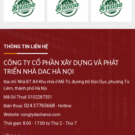
THÔNG TIN LIÊN HỆ
CÔNG TY CỔ PHẦN XÂY DỰNG VÀ PHÁT
TRIỂN NHÀ DAC HÀ NỘI
Địa chỉ: Nhà BT A4 Khu nhà ở Mễ Trì, đường Đỗ Đức Dục, phường Từ
Liêm, thành phố Hà Nội
Mã Số Thuế: 0102287351
024.37765668
Điện thoại:
- Hotline:
Website: congtydachanoi.com
Thời gian: 8:00 - 17:00 từ Thứ 2 - Thứ 7