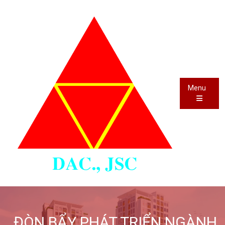
Menu
ĐÒN BẨY PHÁT TRIỂN NGÀNH